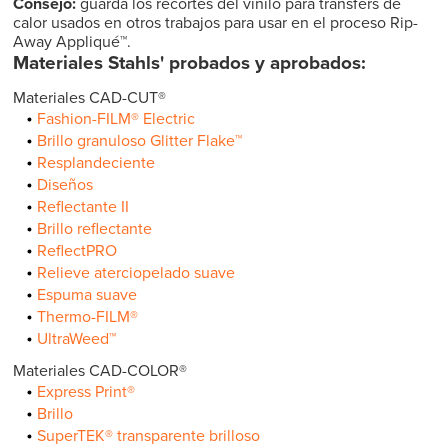
Consejo:
guarda los recortes del vinilo para transfers de
calor usados en otros trabajos para usar en el proceso Rip-
Away Appliqué™.
Materiales Stahls' probados y aprobados:
Materiales CAD-CUT®
Fashion-FILM® Electric
Brillo granuloso Glitter Flake™
Resplandeciente
Diseños
Reflectante II
Brillo reflectante
ReflectPRO
Relieve aterciopelado suave
Espuma suave
Thermo-FILM®
UltraWeed™
Materiales CAD-COLOR®
Express Print®
Brillo
SuperTEK® transparente brilloso