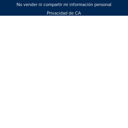
No vender ni compartir mi información personal
Privacidad de CA
Términos y condiciones
Guías para ropa
MEDIO
Videos
Eventos
CATÁLOGO
© 2026
–
Todos los derechos internacionales reservados